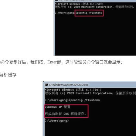
/flushdns命令复制好后，我们按：Enter键，这时管理员命令窗口就会显示：
S解析缓存