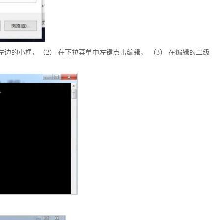
管理员左边的小框，（2） 在下拉菜单中左键点击编辑， （3） 在编辑的二级