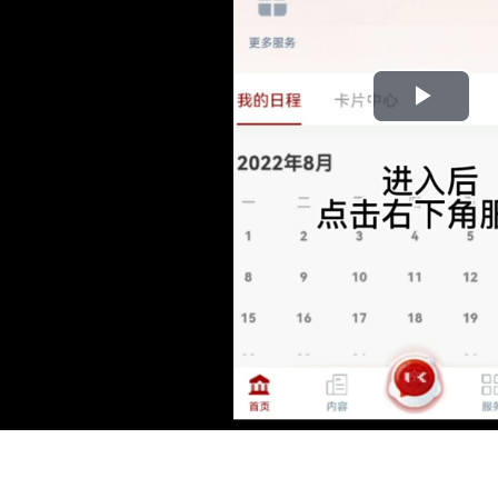
Play
Vide